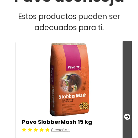
Estos productos pueden ser
adecuados para ti.
Pavo SlobberMash 15 kg
Pa
8 reseñas
Calificación: 5 /5
Cali