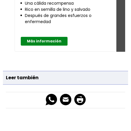
Una cálida recompensa
Su
Rico en semilla de lino y salvado
Pe
Después de grandes esfuerzos o
Si
enfermedad
Más información
M
Leer también