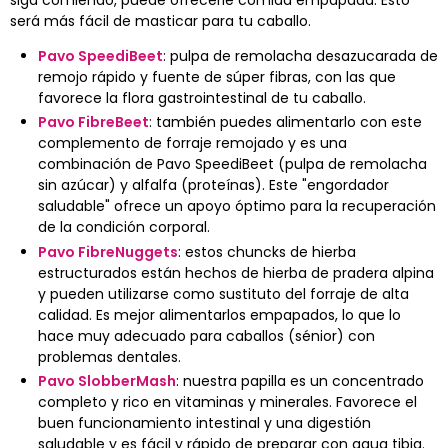
será más fácil de masticar para tu caballo.
Pavo SpeediBeet
: pulpa de remolacha desazucarada de
remojo rápido y fuente de súper fibras, con las que
favorece la flora gastrointestinal de tu caballo.
Pavo FibreBeet
: también puedes alimentarlo con este
complemento de forraje remojado y es una
combinación de Pavo SpeediBeet (pulpa de remolacha
sin azúcar) y alfalfa (proteínas). Este "engordador
saludable" ofrece un apoyo óptimo para la recuperación
de la condición corporal.
Pavo FibreNuggets
: estos chuncks de hierba
estructurados están hechos de hierba de pradera alpina
y pueden utilizarse como sustituto del forraje de alta
calidad. Es mejor alimentarlos empapados, lo que lo
hace muy adecuado para caballos (sénior) con
problemas dentales.
Pavo SlobberMash
: nuestra papilla es un concentrado
completo y rico en vitaminas y minerales. Favorece el
buen funcionamiento intestinal y una digestión
saludable y es fácil y rápido de preparar con agua tibia.