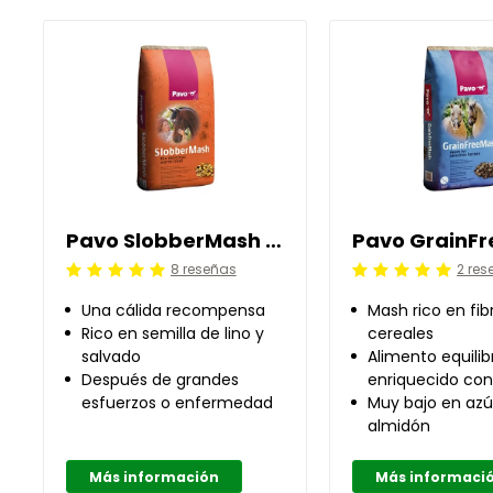
Pavo SlobberMash 15 kg
8 reseñas
2 res
Calificación: 5 /5
Calificación: 5 /5
Una cálida recompensa
Mash rico en fib
Rico en semilla de lino y
cereales
salvado
Alimento equili
Después de grandes
enriquecido co
esfuerzos o enfermedad
vitaminas
Muy bajo en azú
almidón
Más información
Más informaci