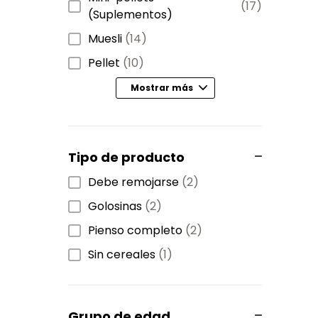
(17)
(Suplementos)
Muesli
(14)
Pellet
(10)
Mostrar más
Tipo de producto
Debe remojarse
(2)
Golosinas
(2)
Pienso completo
(2)
Sin cereales
(1)
Grupo de edad