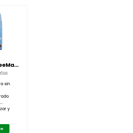
Pavo GrainFreeMash 15 kg
eñas
ra sin
brado
n
zar y
ón