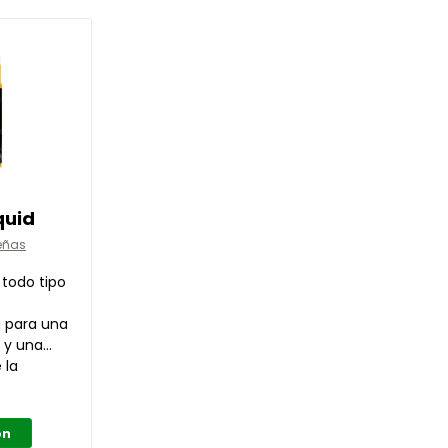
quid
eñas
 todo tipo
a para una
 y una
ptima
 la
ón