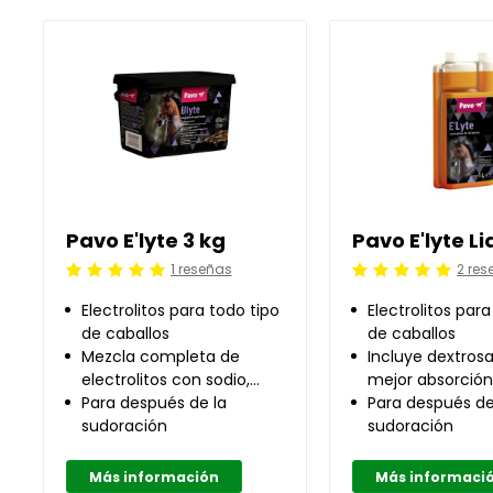
Pavo E'lyte 3 kg
Pavo E'lyte Li
1 reseñas
2 res
Calificación: 5 /5
Calificación: 5 /5
Electrolitos para todo tipo
Electrolitos para
de caballos
de caballos
Mezcla completa de
Incluye dextros
electrolitos con sodio,
mejor absorción
potasio, cloruro, calcio y
Para después de la
recuperación ó
Para después de
magnesio
sudoración
sudoración
Más información
Más informaci